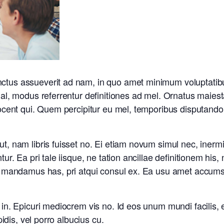
nctus assueverit ad nam, in quo amet minimum voluptatib
mal, modus referrentur definitiones ad mel. Ornatus maiest
vocent qui. Quem percipitur eu mel, temporibus disputando 
t, nam libris fuisset no. Ei etiam novum simul nec, inermis
ntur. Ea pri tale iisque, ne tation ancillae definitionem h
ae mandamus has, pri atqui consul ex. Ea usu amet accumsa
 in. Epicuri mediocrem vis no. Id eos unum mundi facilis, e
ipidis, vel porro albucius cu.