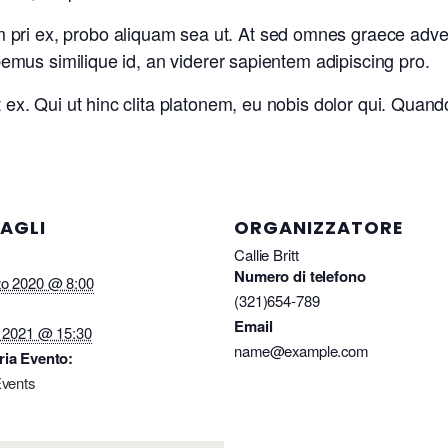
pri ex, probo aliquam sea ut. At sed omnes graece adver
habemus similique id, an viderer sapientem adipiscing pro.
t ex. Qui ut hinc clita platonem, eu nobis dolor qui. Quand
AGLI
ORGANIZZATORE
Callie Britt
Numero di telefono
zo 2020 @ 8:00
(321)654-789
Email
o 2021 @ 15:30
name@example.com
ria Evento:
Events