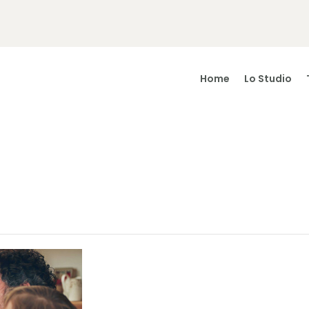
Home
Lo Studio
Home
Lo Studio
Trattamenti
Consigli Utili
Il Team
Contatti