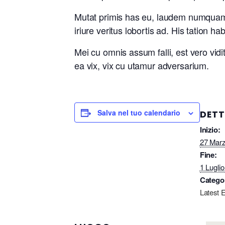
Mutat primis has eu, laudem numquam 
iriure veritus lobortis ad. His tation 
Mei cu omnis assum falli, est vero vidi
ea vix, vix cu utamur adversarium.
Salva nel tuo calendario
DETT
Inizio:
27 Mar
Fine:
1 Lugli
Catego
Latest 