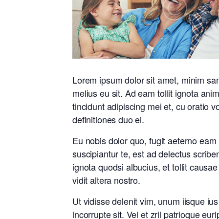
Lorem ipsum dolor sit amet, minim sa
melius eu sit. Ad eam tollit ignota ani
tincidunt adipiscing mei et, cu oratio 
definitiones duo ei.
Eu nobis dolor quo, fugit aeterno eam u
suscipiantur te, est ad delectus scribe
ignota quodsi albucius, et tollit caus
vidit altera nostro.
Ut vidisse delenit vim, unum iisque ius
incorrupte sit. Vel et zril patrioque eur