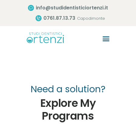
info@studidentisticiortenzi.it
0761.87.13.73
Capodimonte
Home
Lo Studio
Trattamenti
Consigli Utili
Need a solution?
Il Team
Explore My
Contatti
Programs