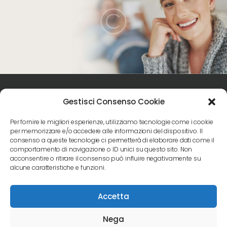
Gestisci Consenso Cookie
Per fornire le migliori esperienze, utilizziamo tecnologie come i cookie
per memorizzare e/o accedere alle informazioni del dispositivo. Il
consenso a queste tecnologie ci permetterà di elaborare dati come il
Seguici sui social
comportamento di navigazione o ID unici su questo sito. Non
acconsentire o ritirare il consenso può influire negativamente su
alcune caratteristiche e funzioni.
Accetta
Studi Dentistici Ortenzi © . All Rights Reserved.
Nega