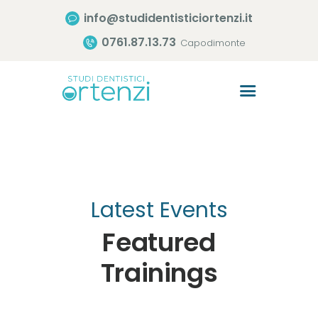
info@studidentisticiortenzi.it
0761.87.13.73
Capodimonte
Home
Lo Studio
Trattamenti
Consigli Utili
Latest Events
Il Team
Featured
Contatti
Trainings