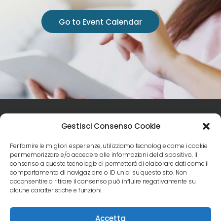
Go to Event Calendar
Gestisci Consenso Cookie
Per fornire le migliori esperienze, utilizziamo tecnologie come i cookie
per memorizzare e/o accedere alle informazioni del dispositivo. Il
consenso a queste tecnologie ci permetterà di elaborare dati come il
Seguici sui social
comportamento di navigazione o ID unici su questo sito. Non
acconsentire o ritirare il consenso può influire negativamente su
alcune caratteristiche e funzioni.
Accetta