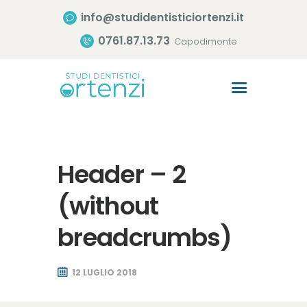
info@studidentisticiortenzi.it
0761.87.13.73
Capodimonte
Home
Lo Studio
Header – 2
Trattamenti
Consigli Utili
(without
Il Team
breadcrumbs)
Contatti
12 LUGLIO 2018