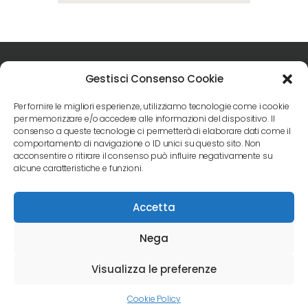
Gestisci Consenso Cookie
Per fornire le migliori esperienze, utilizziamo tecnologie come i cookie
per memorizzare e/o accedere alle informazioni del dispositivo. Il
consenso a queste tecnologie ci permetterà di elaborare dati come il
Seguici sui social
comportamento di navigazione o ID unici su questo sito. Non
acconsentire o ritirare il consenso può influire negativamente su
alcune caratteristiche e funzioni.
Accetta
Studi Dentistici Ortenzi © . All Rights Reserved.
Nega
Powered by
Editions.it
Visualizza le preferenze
P.IVA 01306750561
Cookie Policy