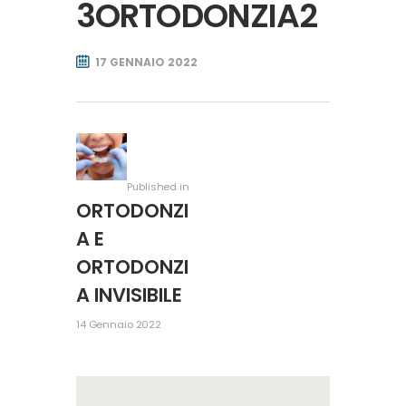
3ORTODONZIA2
17 GENNAIO 2022
Navigazione
Previous
articoli
post:
Published in
ORTODONZI
A E
ORTODONZI
A INVISIBILE
14 Gennaio 2022