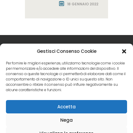
18 GENNAIO 2022
Gestisci Consenso Cookie
Per fornire le migliori esperienze, utilizziamo tecnologie come i cookie
per memorizzare e/o accedere alle informazioni del dispositivo. Il
consenso a queste tecnologie ci permetterà di elaborare dati come il
Seguici sui social
comportamento di navigazione o ID unici su questo sito. Non
acconsentire o ritirare il consenso può influire negativamente su
alcune caratteristiche e funzioni.
Accetta
Studi Dentistici Ortenzi © . All Rights Reserved.
Nega
Powered by
Editions.it