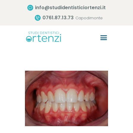
info@studidentisticiortenzi.it
0761.87.13.73
Capodimonte
Home
Lo Studio
Trattamenti
Consigli Utili
Il Team
Contatti